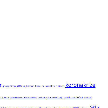
koronakrize
s
image firmy
iOS 14
komunikace na sociálních sítích
í proces
novinky na Facebooku
novinky z marketingu
nová sociální síť
online
Sklik