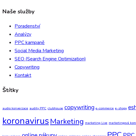
Naše služby
Poradenství
Analýzy
PPC kampaně
Social Media Marketing
SEO (Search Engine Optimization)
Copywriting
Kontakt
Štítky
copywriting
es
audio konverzace
audity PPC
clubhouse
e-commerce
e-shopy
koronavirus
Marketing
marketing Live
marketingová ko
PPC
online nákupy
PPC