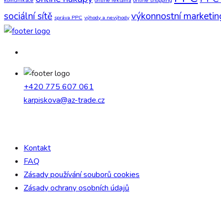
komunikace
online reklama
online shopping
sociální sítě
výkonnostní marketin
správa PPC
výhody a nevýhody
+420 775 607 061
karpiskova@az-trade.cz
Důležité odkazy
Kontakt
FAQ
Zásady používání souborů cookies
Zásady ochrany osobních údajů
Request a quote