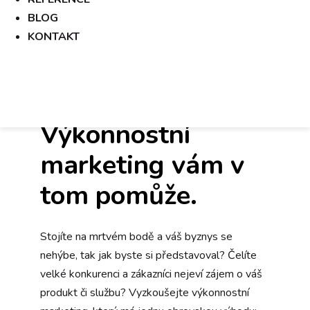
Vydejte se v
BLOG
podnikání
KONTAKT
správným
směrem.
Výkonnostní
marketing vám v
tom pomůže.
Stojíte na mrtvém bodě a váš byznys se
nehýbe, tak jak byste si představoval? Čelíte
velké konkurenci a zákazníci nejeví zájem o váš
produkt či službu? Vyzkoušejte výkonnostní