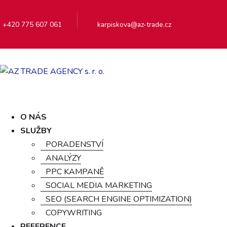
+420 775 607 061
karpiskova@az-trade.cz
O NÁS
SLUŽBY
PORADENSTVÍ
ANALÝZY
AZ-TRADE
Výkonnostní marketing
PPC KAMPANĚ
0
SOCIAL MEDIA MARKETING
Facebook
,
Google Ads
,
PPC
,
Sklik
,
srovnávače
SEO (SEARCH ENGINE OPTIMIZATION)
zboží
,
výkonnostní marketing
COPYWRITING
REFERENCE