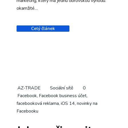
marketing, který má jednu obrovskou výhodu:
okamžité…
Celý článek
AZ-TRADE
Sociální sítě
0
Facebook
,
Facebook business účet
,
facebooková reklama
,
iOS 14
,
novinky na
Facebooku