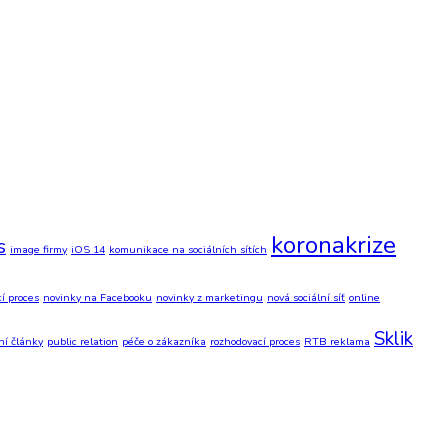
koronakrize
s
image firmy
iOS 14
komunikace na sociálních sítích
í proces
novinky na Facebooku
novinky z marketingu
nová sociální síť
online
Sklik
ní články
public relation
péče o zákazníka
rozhodovací proces
RTB reklama