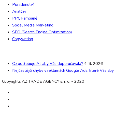
Poradenství
Analýzy
PPC kampaně
Social Media Marketing
SEO (Search Engine Optimization)
Copywriting
Poslední články
Co potřebuje AI, aby Vás doporučovala?
4. 8. 2026
Nejčastější chyby v reklamách Google Ads, které Vás zbyt
Copyrights AZ TRADE AGENCY s. r. o. - 2020