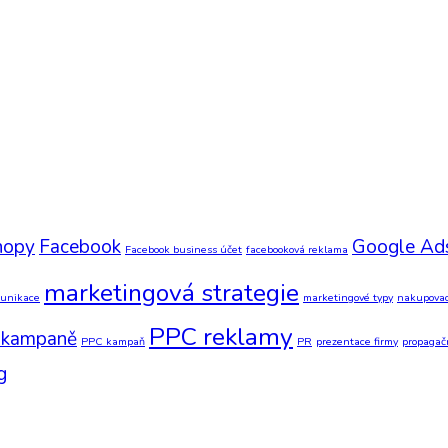
hopy
Facebook
Google Ad
Facebook business účet
facebooková reklama
marketingová strategie
munikace
marketingové typy
nakupovac
PPC reklamy
 kampaně
PPC kampaň
PR
prezentace firmy
propagač
g