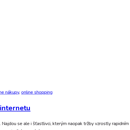
ine nákupy
,
online shopping
 internetu
 Najdou se ale i šťastlivci, kterým naopak tržby vzrostly rapidní