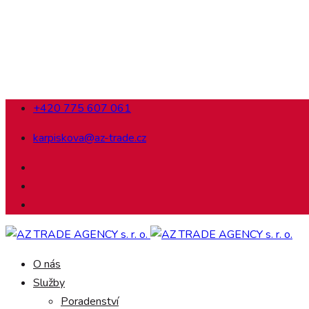
+420 775 607 061
karpiskova@az-trade.cz
O nás
Služby
Poradenství