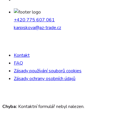
+420 775 607 061
karpiskova@az-trade.cz
Důležité odkazy
Kontakt
FAQ
Zásady používání souborů cookies
Zásady ochrany osobních údajů
Request a quote
Chyba:
Kontaktní formulář nebyl nalezen.
Services