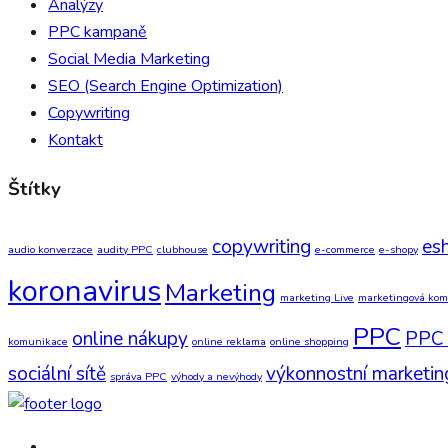
Analýzy
PPC kampaně
Social Media Marketing
SEO (Search Engine Optimization)
Copywriting
Kontakt
Štítky
copywriting
es
audio konverzace
audity PPC
clubhouse
e-commerce
e-shopy
koronavirus
Marketing
marketing Live
marketingová ko
PPC
online nákupy
PPC
komunikace
online reklama
online shopping
sociální sítě
výkonnostní marketin
správa PPC
výhody a nevýhody