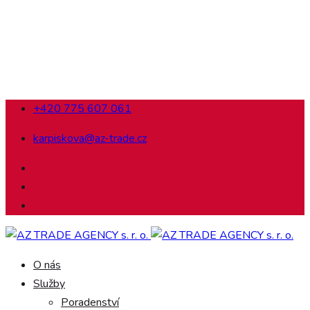
+420 775 607 061
karpiskova@az-trade.cz
O nás
Služby
Poradenství