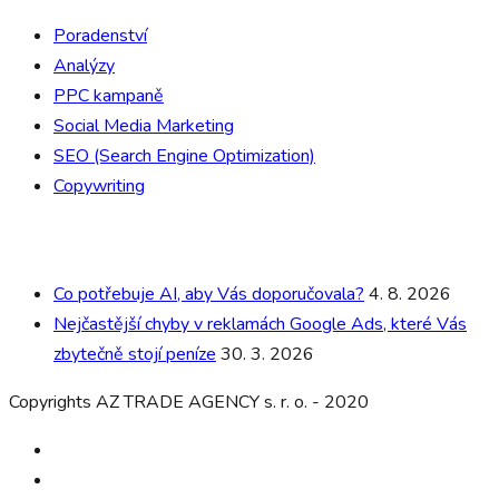
Poradenství
Analýzy
PPC kampaně
Social Media Marketing
SEO (Search Engine Optimization)
Copywriting
Poslední články
Co potřebuje AI, aby Vás doporučovala?
4. 8. 2026
Nejčastější chyby v reklamách Google Ads, které Vás
zbytečně stojí peníze
30. 3. 2026
Copyrights AZ TRADE AGENCY s. r. o. - 2020