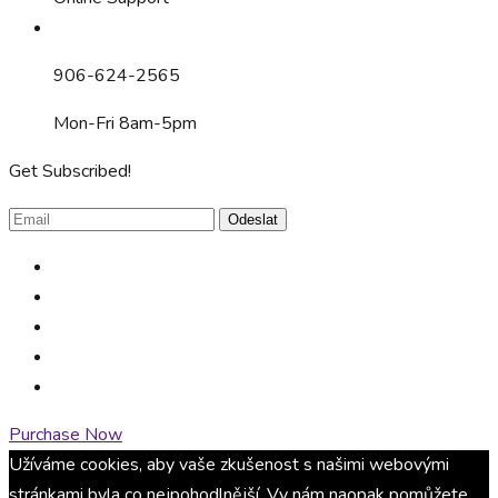
906-624-2565
Mon-Fri 8am-5pm
Get Subscribed!
Odeslat
Purchase Now
Užíváme cookies, aby vaše zkušenost s našimi webovými
stránkami byla co nejpohodlnější. Vy nám naopak pomůžete