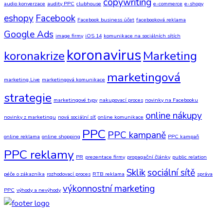
copywriting
audio konverzace
audity PPC
clubhouse
e-commerce
e-shopy
eshopy
Facebook
Facebook business účet
facebooková reklama
Google Ads
image firmy
iOS 14
komunikace na sociálních sítích
koronavirus
koronakrize
Marketing
marketingová
marketing Live
marketingová komunikace
strategie
marketingové typy
nakupovací proces
novinky na Facebooku
online nákupy
novinky z marketingu
nová sociální síť
online komunikace
PPC
PPC kampaně
online reklama
online shopping
PPC kampaň
PPC reklamy
PR
prezentace firmy
propagační články
public relation
Sklik
sociální sítě
péče o zákazníka
rozhodovací proces
RTB reklama
správa
výkonnostní marketing
PPC
výhody a nevýhody