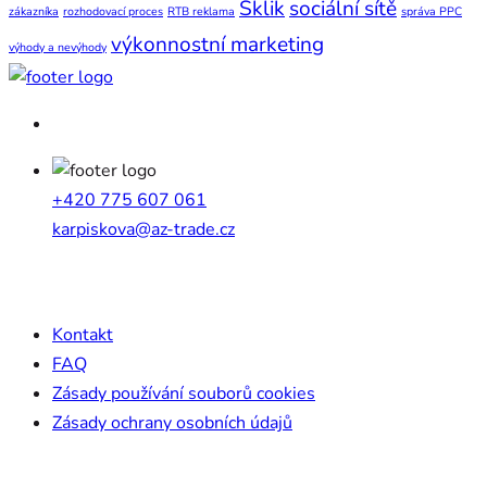
Sklik
sociální sítě
zákazníka
rozhodovací proces
RTB reklama
správa PPC
výkonnostní marketing
výhody a nevýhody
+420 775 607 061
karpiskova@az-trade.cz
Důležité odkazy
Kontakt
FAQ
Zásady používání souborů cookies
Zásady ochrany osobních údajů
Request a quote