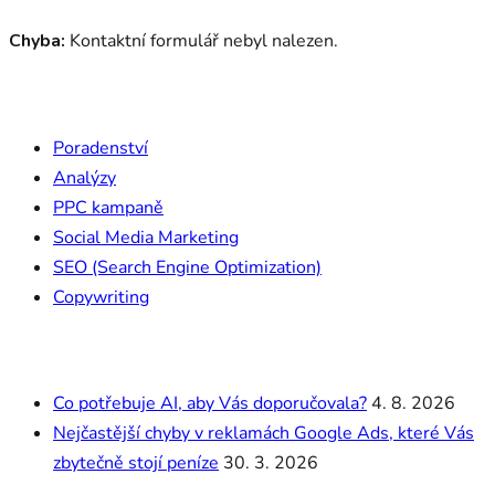
Chyba:
Kontaktní formulář nebyl nalezen.
Services
Poradenství
Analýzy
PPC kampaně
Social Media Marketing
SEO (Search Engine Optimization)
Copywriting
Poslední články
Co potřebuje AI, aby Vás doporučovala?
4. 8. 2026
Nejčastější chyby v reklamách Google Ads, které Vás
zbytečně stojí peníze
30. 3. 2026