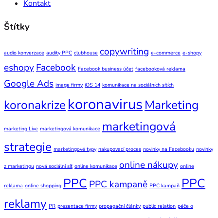
Kontakt
Štítky
copywriting
audio konverzace
audity PPC
clubhouse
e-commerce
e-shopy
eshopy
Facebook
Facebook business účet
facebooková reklama
Google Ads
image firmy
iOS 14
komunikace na sociálních sítích
koronavirus
koronakrize
Marketing
marketingová
marketing Live
marketingová komunikace
strategie
marketingové typy
nakupovací proces
novinky na Facebooku
novinky
online nákupy
z marketingu
nová sociální síť
online komunikace
online
PPC
PPC
PPC kampaně
reklama
online shopping
PPC kampaň
reklamy
PR
prezentace firmy
propagační články
public relation
péče o