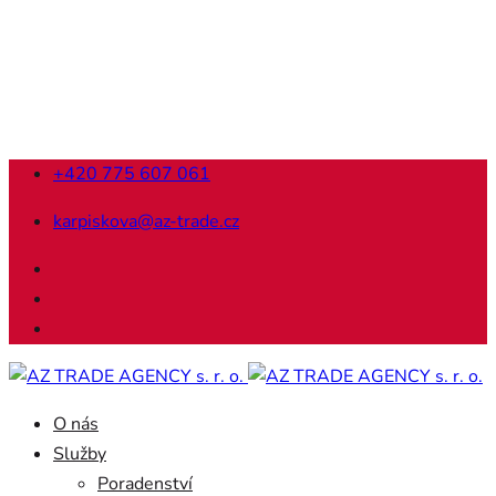
+420 775 607 061
karpiskova@az-trade.cz
O nás
Služby
Poradenství